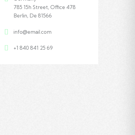
785 15h Street, Office 478
Berlin, De 81566
info@email.com
+1 840 841 25 69