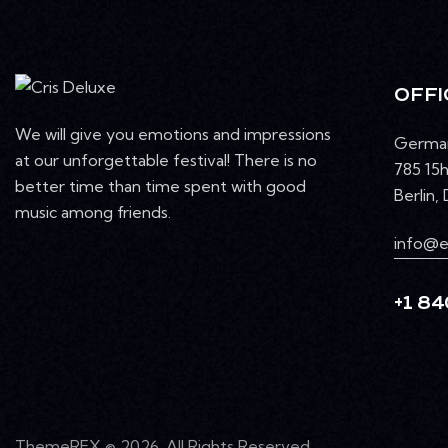
OFFI
We will give you emotions and impressions
Germa
at our unforgettable festival! There is no
785 15h
better time than time spent with good
Berlin,
music among friends.
info@e
+1 84
ThemeREX
© 2026. All Rights Reserved.