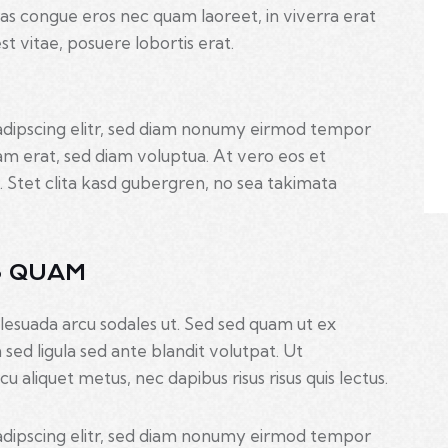
as congue eros nec quam laoreet, in viverra erat
t vitae, posuere lobortis erat.
adipscing elitr, sed diam nonumy eirmod tempor
am erat, sed diam voluptua. At vero eos et
 Stet clita kasd gubergren, no sea takimata
S QUAM
lesuada arcu sodales ut. Sed sed quam ut ex
d ligula sed ante blandit volutpat. Ut
u aliquet metus, nec dapibus risus risus quis lectus.
adipscing elitr, sed diam nonumy eirmod tempor