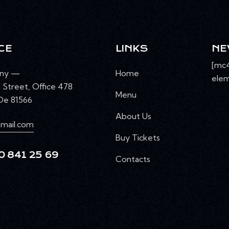
CE
LINKS
NE
[mc
ny —
Home
elem
 Street, Office 478
Menu
 De 81566
About Us
mail.com
Buy Tickets
0 841 25 69
Contacts