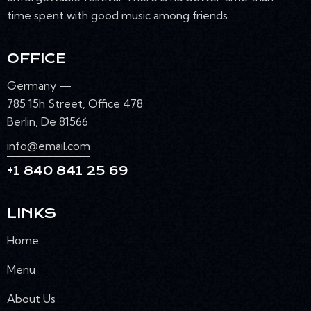
time spent with good music among friends.
OFFICE
Germany —
785 15h Street, Office 478
Berlin, De 81566
info@email.com
+1 840 841 25 69
LINKS
Home
Menu
About Us