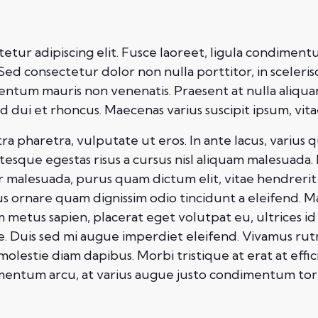
etur adipiscing elit. Fusce laoreet, ligula condimentu
. Sed consectetur dolor non nulla porttitor, in sceleri
mentum mauris non venenatis. Praesent at nulla aliqu
ui et rhoncus. Maecenas varius suscipit ipsum, vitae
pharetra, vulputate ut eros. In ante lacus, varius quis 
esque egestas risus a cursus nisl aliquam malesuada. 
ur malesuada, purus quam dictum elit, vitae hendrerit
mus ornare quam dignissim odio tincidunt a eleifend. 
m metus sapien, placerat eget volutpat eu, ultrices i
. Duis sed mi augue imperdiet eleifend. Vivamus rut
 molestie diam dapibus. Morbi tristique at erat at effi
dimentum arcu, at varius augue justo condimentum tor