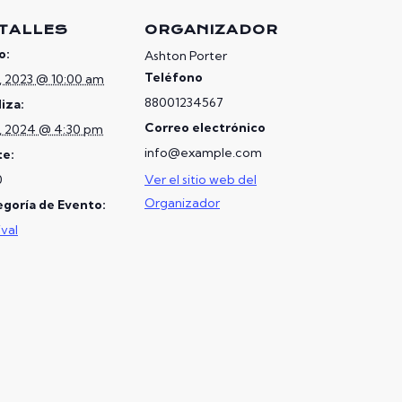
TALLES
ORGANIZADOR
o:
Ashton Porter
Teléfono
8, 2023 @ 10:00 am
88001234567
liza:
Correo electrónico
8, 2024 @ 4:30 pm
info@example.com
te:
0
Ver el sitio web del
Organizador
goría de Evento:
ival