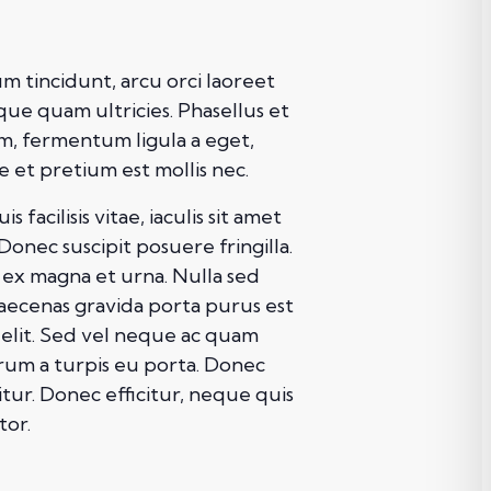
m tincidunt, arcu orci laoreet
sque quam ultricies. Phasellus et
am, fermentum ligula a eget,
 et pretium est mollis nec.
facilisis vitae, iaculis sit amet
Donec suscipit posuere fringilla.
 ex magna et urna. Nulla sed
Maecenas gravida porta purus est
d elit. Sed vel neque ac quam
rum a turpis eu porta. Donec
citur. Donec efficitur, neque quis
tor.