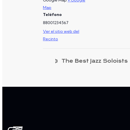
Google Map
+ Google
Map
Teléfono
88001234567
Ver el sitio web del
Recinto
The Best Jazz Soloists