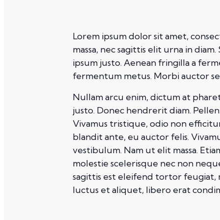
Lorem ipsum dolor sit amet, consect
massa, nec sagittis elit urna in diam
ipsum justo. Aenean fringilla a fer
fermentum metus. Morbi auctor sed d
Nullam arcu enim, dictum at pharetra 
justo. Donec hendrerit diam. Pellent
Vivamus tristique, odio non efficit
blandit ante, eu auctor felis. Viva
vestibulum. Nam ut elit massa. Etia
molestie scelerisque nec non neque
sagittis est eleifend tortor feugiat,
luctus et aliquet, libero erat con