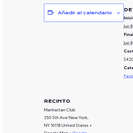
DE
Añadir al calendario
Inici
Jun 
Fina
Jun 
Cos
$42
Cate
Fest
RECINTO
Manhattan Club
350 5th Ave New York,
NY 10118 United States +